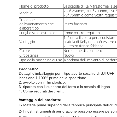
Nome di prodotto
La scatola di Kelly trasforma la s
250*250mm, 200*200mm, 150
Modello
75*75mm o come vostri requisiti
Troncone
dell'azionamento che
Pezzo fucinato
elabora tipo
Lunghezza di estensione
Come vostro requisito.
1. Riduca il costo per acquistare 
Vantaggio
scatola di Kelly non può essere c
2. Prezzo franco fabbrica.
Colore
Nero come di consueto
Circostanza
Nuovo
Tipo della macchina di uso
Macchina dell'impianto di perfora
Pacchetto:
Dettagli d'imballaggio per il tipo aperto secchio di BJTUFF
ispezione 1,100% prima della spedizione.
2. avvolto con il film plastico.
3. riparato con il supporto del ferro o la scatola di legno.
4. Come requisiti dei clienti.
Vantaggio del prodotto:
1-
Materie prime superiori dalla fabbrica principale dell'crud
2-
I nostri strumenti di perforazione possono essere personali