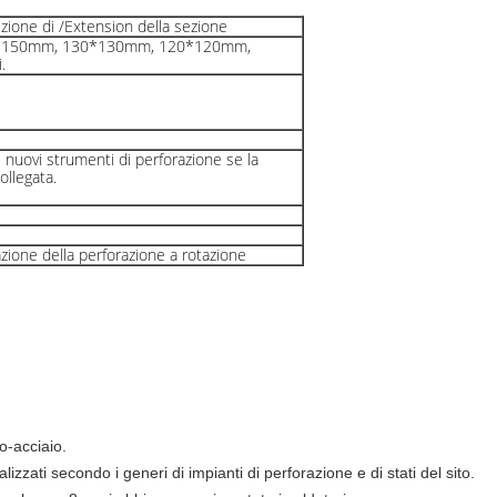
ezione di /Extension della sezione
*150mm, 130*130mm, 120*120mm,
.
i nuovi strumenti di perforazione se la
ollegata.
zione della perforazione a rotazione
o-acciaio.
zzati secondo i generi di impianti di perforazione e di stati del sito.