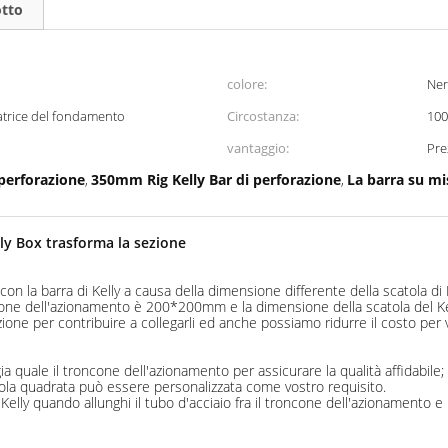
otto
colore:
Ner
ratrice del fondamento
Circostanza:
10
vantaggio:
Pre
perforazione
350mm Rig Kelly Bar di perforazione
La barra su mi
,
,
lly Box trasforma la sezione
n la barra di Kelly a causa della dimensione differente della scatola di K
one dell'azionamento è 200*200mm e la dimensione della scatola del Ke
ione per contribuire a collegarli ed anche possiamo ridurre il costo per v
ia quale il troncone dell'azionamento per assicurare la qualità affidabile;
ola quadrata può essere personalizzata come vostro requisito.
lly quando allunghi il tubo d'acciaio fra il troncone dell'azionamento e la