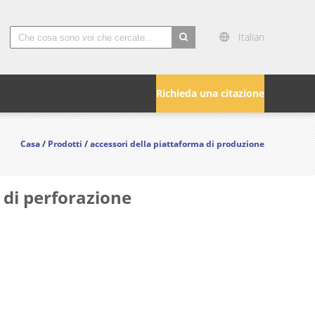
Italian
search
Richieda una citazione
Casa
/
Prodotti
/
accessori della piattaforma di produzione
di perforazione