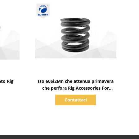
Mostra dettagli
nto Rig
Iso 60Si2Mn che attenua primavera
che perfora Rig Accessories For
m del
Construction Foundation
Contattaci
o