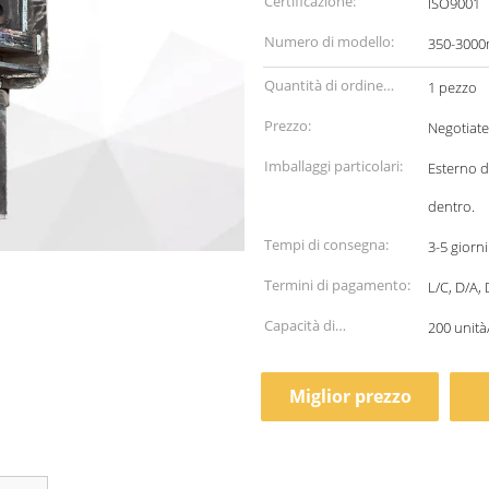
Certificazione:
ISO9001
Numero di modello:
350-3000
Quantità di ordine
1 pezzo
minimo:
Prezzo:
Negotiat
Imballaggi particolari:
Esterno di
dentro.
Tempi di consegna:
3-5 giorn
Termini di pagamento:
L/C, D/A, 
Capacità di
200 unità
alimentazione:
Miglior prezzo