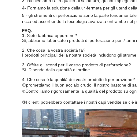
3- Richiediamo l'alta qualità di saldatura, quindi impieghi
4-
Forniamo la soluzione della
fermata per gli
utenti
dell
un-
5 -
gli strumenti di perforazione sono la parte fondamentale 
ricca ed assorbendo la tecnologia avanzata entrambe nel pa
FAQ:
1.
Siete fabbrica oppure no?
Sì, abbiamo fabbricato i prodotti di perforazione per 7 anni i
2. Che cosa la vostra società fa?
I prodotti principali della nostra società includono gli strumen
3. Offrite gli sconti per il vostro prodotto di perforazione?
Sì. Dipende dalla quantità di ordine.
4. Che cosa è la qualità dei vostri prodotti di perforazione?
①
promettiamo il buon acciaio crudo. Il nostro bastone di s
Controlliamo rigorosamente la qualità del prodotto su ogn
②
③I clienti potrebbero contattare i nostri capi vendite se c