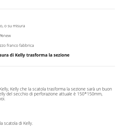
o, o su misura
0%new
zzo franco fabbrica
sura di Kelly trasforma la sezione
elly, Kelly che la scatola trasforma la sezione sarà un buon
lly del secchio di perforazione attuale è 150*150mm,
oi.
 scatola di Kelly.