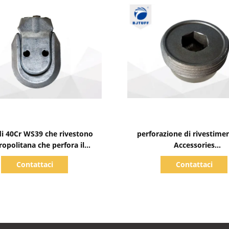
Mostra dettagli
Mostra dettagli
di 40Cr WS39 che rivestono
perforazione di rivestime
opolitana che perfora il
Accessories
nto di Rig Accessories For
L100mmxW40mmxH38m
Contattaci
Contattaci
Hole Pile
collegamento 35CrM