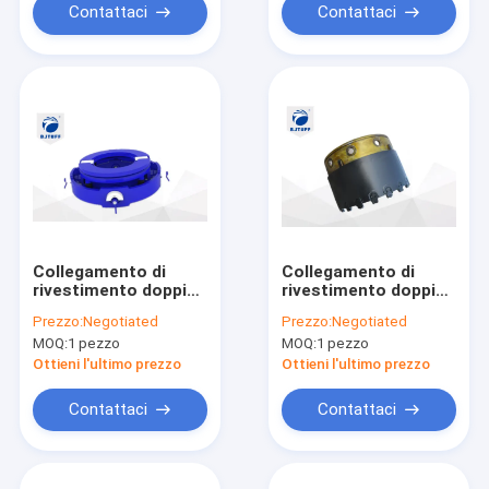
Contattaci
Contattaci
Collegamento di
Collegamento di
rivestimento doppio
rivestimento doppio
dell'adattatore
delle scarpe per tubi
Prezzo:
Negotiated
Prezzo:
Negotiated
dell'azionamento
dei denti WS39 per il
MOQ:
1 pezzo
MOQ:
1 pezzo
fondamento
profondo
Ottieni l'ultimo prezzo
Ottieni l'ultimo prezzo
Contattaci
Contattaci