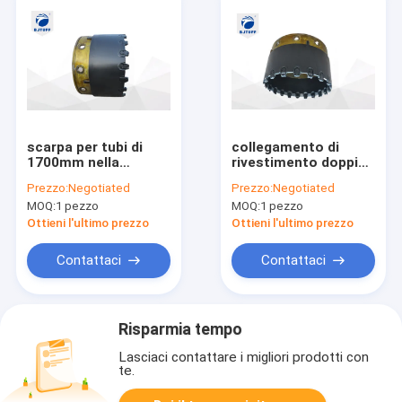
scarpa per tubi di
collegamento di
1700mm nella
rivestimento doppio
perforazione della
di Rig Casing Shoes
Prezzo:
Negotiated
Prezzo:
Negotiated
parte di rivestimento
Heavy Duty della
MOQ:
1 pezzo
MOQ:
1 pezzo
doppia della
perforazione a
metropolitana
rotazione di 680mm
Ottieni l'ultimo prezzo
Ottieni l'ultimo prezzo
dell'intelaiatura del
collegamento
Contattaci
Contattaci
Risparmia tempo
Lasciaci contattare i migliori prodotti con
te.