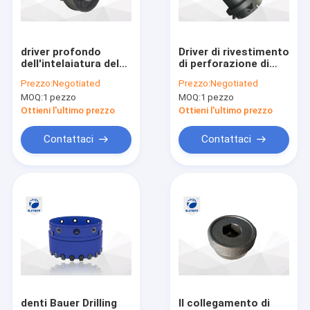
Contattaci
driver profondo
Driver di rivestimento
dell'intelaiatura del
di perforazione di
secchio di perforazione
fondamento del
rivestimento doppio
Prezzo:
Negotiated
Prezzo:
Negotiated
collegamento doppio
dell'intelaiatura della
MOQ:
1 pezzo
MOQ:
1 pezzo
dell'intelaiatura di
metropolitana del
Coclea di perforazione
1400mm
collegamento di
Ottieni l'ultimo prezzo
Ottieni l'ultimo prezzo
Q355B 670mm
Barilotti di centro
Contattaci
Contattaci
Tipo aperto secchio di perforazione
Intelaiatura doppia
Collegamento di rivestimento doppio
Secchio di perforazione di pulizia
Secchio di perforazione di Belling
denti Bauer Drilling
Il collegamento di