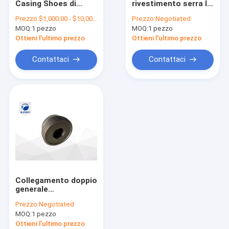
Casing Shoes di
rivestimento serra le
barra di Kelly di attrito
16mn WS39 2000mm
parti del trapano per i
Prezzo:
$1,000.00 - $10,000.00 / Unit
Prezzo:
Negotiated
tubi di rivestimento
MOQ:
Barra di collegamento di Kelly
1 pezzo
MOQ:
1 pezzo
doppi
Ottieni l'ultimo prezzo
Ottieni l'ultimo prezzo
Denti del suolo
Contattaci
Contattaci
Scalpello rotondo dello stinco
Tagliente del cono del rullo
accessori della piattaforma di produzione
Collegamento doppio
generale
dell'intelaiatura di
Prezzo:
Negotiated
Bauer Type che
MOQ:
1 pezzo
riveste Bolt
Ottieni l'ultimo prezzo