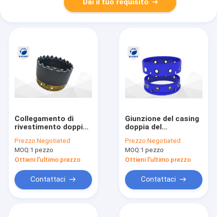
Dai il tuo requisito
Collegamento di
Giunzione del casing
rivestimento doppio
doppia del
di BJTUFF 880mm
collegamento
Prezzo:
Negotiated
Prezzo:
Negotiated
per la fondazione su
dell'intelaiatura della
MOQ:
1 pezzo
MOQ:
1 pezzo
pali del foro
lega per fondazione
su pali
Ottieni l'ultimo prezzo
Ottieni l'ultimo prezzo
Contattaci
Contattaci