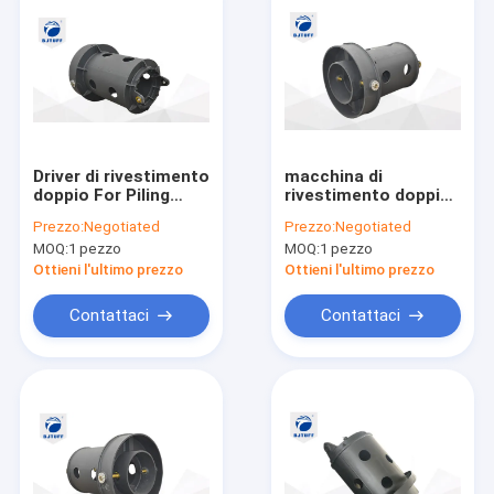
Driver di rivestimento
macchina di
doppio For Piling
rivestimento doppia
Foundation
di For Bore Pile del
Prezzo:
Negotiated
Prezzo:
Negotiated
dell'intelaiatura del
driver del
MOQ:
1 pezzo
MOQ:
1 pezzo
collegamento della
collegamento
costruzione
dell'acciaio legato di
Ottieni l'ultimo prezzo
Ottieni l'ultimo prezzo
160cm
Contattaci
Contattaci
Casa
prodotti
Chi siamo