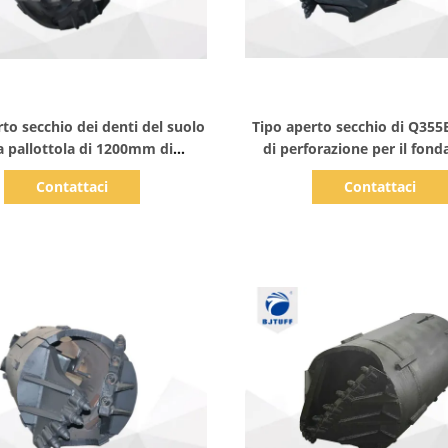
Mostra dettagli
Mostra dettagli
rto secchio dei denti del suolo
Tipo aperto secchio di Q35
a pallottola di 1200mm di
di perforazione per il fon
azione che accatasta Rig For
profondo
Contattaci
Contattaci
Deep Foundation