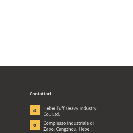
Contattaci
Hebei Tuff Heavy Industry
Co., Ltd.
Complesso industriale di
Zapo, Cangzhou, Hebei,