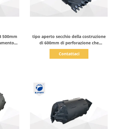
Mostra dettagli
5B 500mm
tipo aperto secchio della costruzione
damento
di 600mm di perforazione che
accatasta Rig For Silt
Contattaci