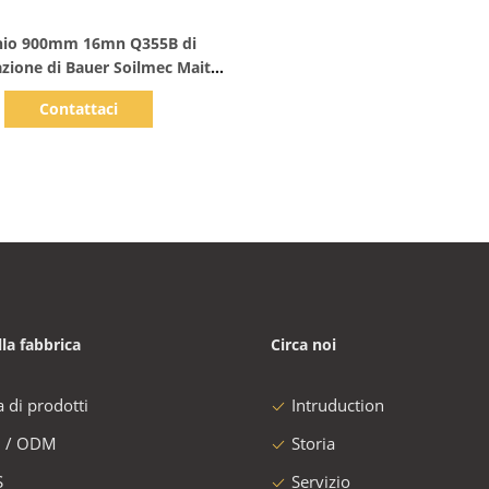
Mostra dettagli
hio 900mm 16mn Q355B di
azione di Bauer Soilmec Mait
Rotary Rig
Contattaci
lla fabbrica
Circa noi
a di prodotti
Intruduction
 / ODM
Storia
S
Servizio