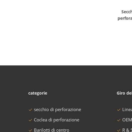
Secc
perfor
categorie
Giro de
secchio di perforazione
Line
Coclea di perforazione
OEM
Barilotti di centro
R & 