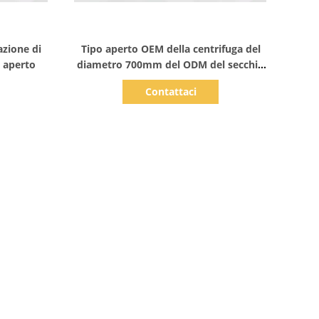
Mostra dettagli
azione di
Tipo aperto OEM della centrifuga del
 aperto
diametro 700mm del ODM del secchio
della roccia
Contattaci