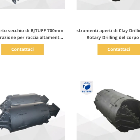
Mostra dettagli
Mostra dettagli
erto secchio di BJTUFF 700mm
strumenti aperti di Clay Drill
orazione per roccia altamente
Rotary Drilling del corpo
stagionata
centrifuga di 1500m
Contattaci
Contattaci