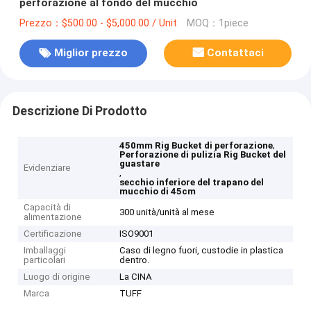
perforazione al fondo del mucchio
Prezzo：$500.00 - $5,000.00 / Unit
MOQ：1piece
Miglior prezzo
Contattaci
Descrizione Di Prodotto
,
450mm Rig Bucket di perforazione
Perforazione di pulizia Rig Bucket del
guastare
Evidenziare
,
secchio inferiore del trapano del
mucchio di 45cm
Capacità di
300 unità/unità al mese
alimentazione
Certificazione
ISO9001
Imballaggi
Caso di legno fuori, custodie in plastica
particolari
dentro.
Luogo di origine
La CINA
Marca
TUFF