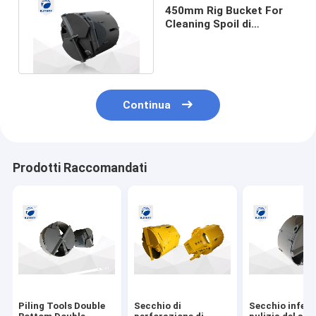
450mm Rig Bucket For
Cleaning Spoil di
perforazione al fondo
del mucchio
Continua
Prodotti Raccomandati
Piling Tools Double
Secchio di
Secchio inferio