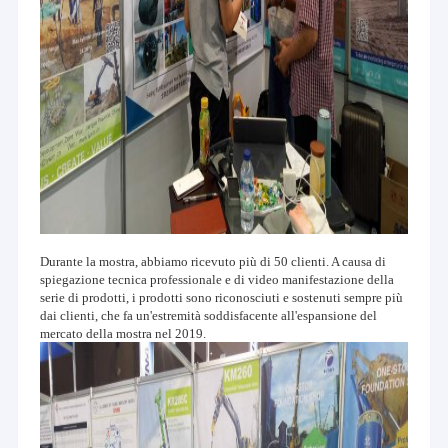
pali.
Giro della fabbrica
Il tufo ha un gruppo tecnico professionale che commette alla progettazione
Controllo di qualità
ed allo sviluppo della barra di Kelly, degli strumenti di perforazione, della
serie di rivestimento e di altri prodotti. I nostri prodotti sono in conformità
Contattici
con le norme internazionali nella tecnologia e nella qualità e possono essere
personalizzati secondo i requisiti dei clienti.
Notizie
Aderisca alla credenza di integrità e di innovazione, miglioriamo
costantemente la competitività del prodotto e ci sforziamo di trasformarci
Richieda una citazione
nell'impresa di prima classe di fabbricazione dell'attrezzatura. Il tufo
attivamente esplora il mercato internazionale. I nostri prodotti sono stati
esportati in Tailandia, in Malesia, Singapore, le Filippine, in Indonesia, nel
Vietnam, nel Myanmar, nel Dubai, in Australia, nel Giappone ed in Russia.
Durante la mostra, abbiamo ricevuto più di 50 clienti. A causa di
spiegazione tecnica professionale e di video manifestazione della
secchio di perforazione
serie di prodotti, i prodotti sono riconosciuti e sostenuti sempre più
dai clienti, che fa un'estremità soddisfacente all'espansione del
Coclea di perforazione
mercato della mostra nel 2019.
Barilotti di centro
Tipo aperto secchio di perforazione