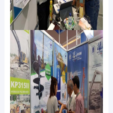
Casa
L'attrezzatura del tufo di Hebei e la tecnologia il CO., srl sono state stabilite
nel 2016 che è un'impresa alta tecnologia che integra ricercando il metodo,
Prodotti
la progettazione, la fabbricazione, le vendite ed il commercio della
costruzione. Sostenendo il principio di focalizzazione sulla nostra credenza
Circa noi
e l'inseguimento di eccellenza, stiamo sforzando sempre di diventare un
esperto sulla fornitura della soluzione globale nell'area della fondazione su