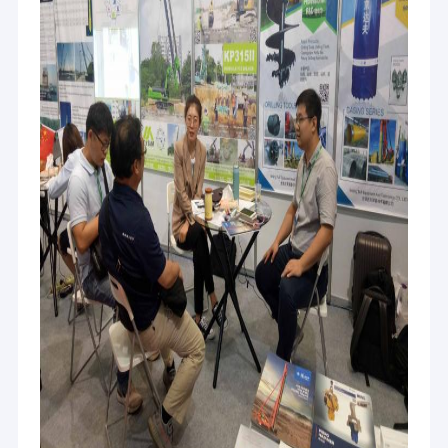
Intelaiatura doppia
Collegamento di rivestimento doppio
Secchio di perforazione di pulizia
Secchio di perforazione di Belling
barra di Kelly di attrito
Barra di collegamento di Kelly
Denti del suolo
Scalpello rotondo dello stinco
Tagliente del cono del rullo
accessori della piattaforma di produzione