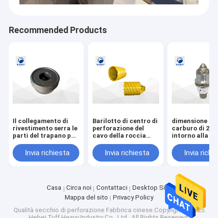
Recommended Products
Il collegamento di
Barilotto di centro di
dimensione de
rivestimento serra le
perforazione del
carburo di 2
parti del trapano per
cavo della roccia
intorno alla le
i tubi di rivestimento
3500mm con gli
corpo del hard
doppi
angoli di taglio di
dello scalpello
Invia richiesta
Invia richiesta
Invia richi
alta efficienza
stinco
Casa
Circa noi
Contattaci
Desktop Site
Mappa del sito
Privacy Policy
Qualità
secchio di perforazione
Fabbrica cinese.Copyright © 2025
Hebei Tuff Heavy Industry Co., Ltd.. All Rights Reserved.