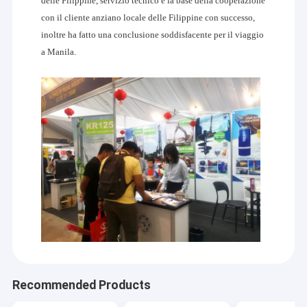
delle Filippine, servizio tecnico e la base della cooperazione
pali.
Giro della fabbrica
con il cliente anziano locale delle Filippine con successo,
inoltre ha fatto una conclusione soddisfacente per il viaggio
Il tufo ha un gruppo tecnico professionale che commette alla progettazione
Controllo di qualità
ed allo sviluppo della barra di Kelly, degli strumenti di perforazione, della
a Manila.
serie di rivestimento e di altri prodotti. I nostri prodotti sono in conformità
Contattici
con le norme internazionali nella tecnologia e nella qualità e possono essere
personalizzati secondo i requisiti dei clienti.
Notizie
Aderisca alla credenza di integrità e di innovazione, miglioriamo
costantemente la competitività del prodotto e ci sforziamo di trasformarci
Richieda una citazione
nell'impresa di prima classe di fabbricazione dell'attrezzatura. Il tufo
attivamente esplora il mercato internazionale. I nostri prodotti sono stati
esportati in Tailandia, in Malesia, Singapore, le Filippine, in Indonesia, nel
Vietnam, nel Myanmar, nel Dubai, in Australia, nel Giappone ed in Russia.
secchio di perforazione
Coclea di perforazione
Barilotti di centro
Recommended Products
Tipo aperto secchio di perforazione